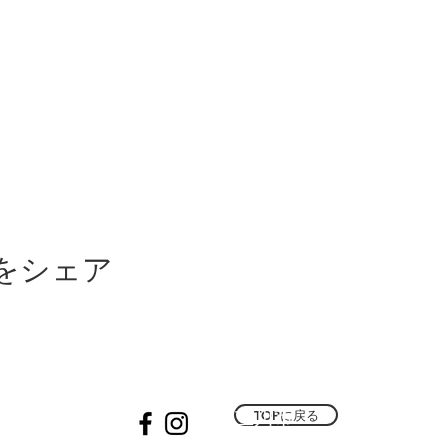
をシェア
​立川市
TOPに戻る