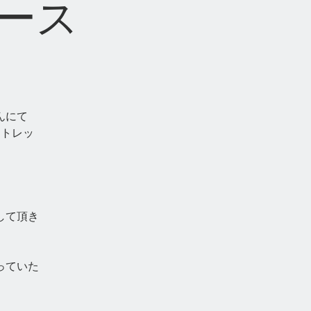
ワース
んにて
ォトレッ
して頂き
っていた