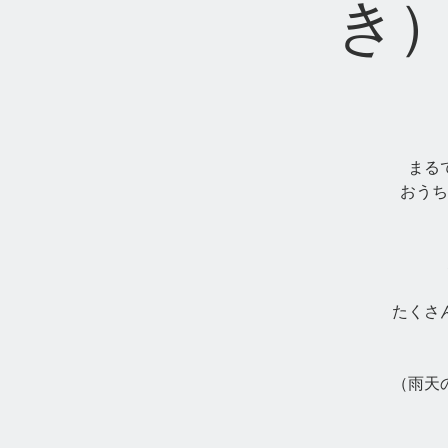
き）
まる
おうち
たくさ
（雨天