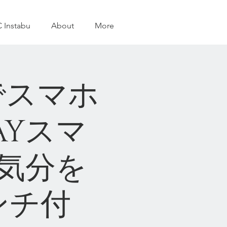
 Instabu
About
More
でスマホ
AYスマ
気分を
ンチ付