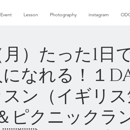
A
Event
Lesson
Photography
instagram
ODC
30（月）たった1日
になれる！１D
ッスン（イギリス
＆ピクニックラ