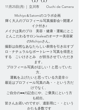
11月25日(月)
  |  
立川市 Ouchi de Camera
Michiyo＆Satomiのコラボ企画
輝く大人のプロフィール写真撮影会✨開運メ
イク付き♪
メイクは美のプロ 美容・健康・運氣にとこ
とんこだわるサロンlealeaのオーナー美容家
のMichiyoさん。
撮影は自然なあなたらしい表情を引き出すプ
ロ・ナチュラルなポートレート写真を得意と
する こいけさとみ が担当させていただき
ます。
プロフィール写真がほしい！と思っていた
方、
運氣を上げたいと思っている方是非☆
最近はプロフィール写真の為・・という方だ
けでなく、
ご自分の●●の記念にや、ご褒美にという方
も続出。
皆さんお若いのですが、遺影用に・・という
かたも多数です