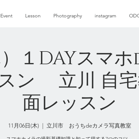
A
Event
Lesson
Photography
instagram
ODC
(木）１DAYスマ
スン 立川 自宅
面レッスン
11月06日(木)
  |  
立川市 おうちdeカメラ写真教室
スマホカメラの撮影基礎知識と知って得する7つのコツ。