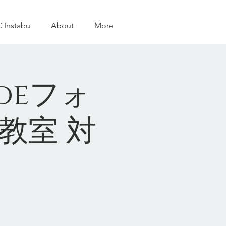
 Instabu
About
More
ホdeフォ
教室 対