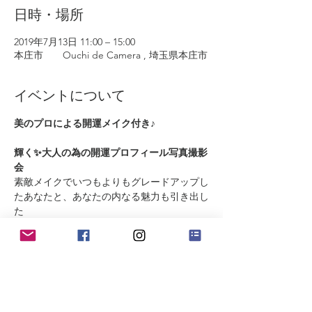
日時・場所
2019年7月13日 11:00 – 15:00
本庄市 Ouchi de Camera , 埼玉県本庄市
イベントについて
輝く✨大人の為の開運プロフィール写真撮影
素敵メイクでいつもよりもグレードアップし
たあなたと、あなたの内なる魅力も引き出し
た
ベストショットをお撮りします。
メイクは美容・健康・運氣にとことんこだわ
るサロンlealeaのオーナー美容家のMichiyoさ
ん
美肌と開運眉には定評があります♪