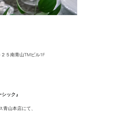
−２５南青山TMビル1F
ーシック』
ス青山本店にて、