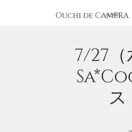
Ouchi de CAMER
HOME
7/2
Sa*C
ス 