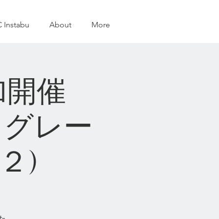
 Instabu
About
More
追加開催
サラグレー
(２)
た