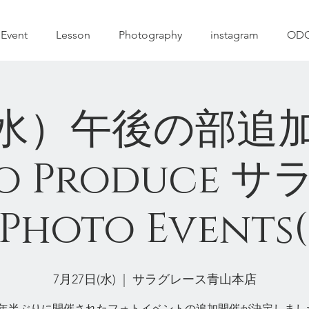
A
Event
Lesson
Photography
instagram
ODC
7（水）午後の部
oo Produce 
Photo Events
7月27日(水)
  |  
サラグレース青山本店
2年半ぶりに開催されたフォトイベントの追加開催が決定しまし