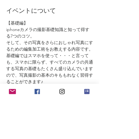
イベントについて
【基礎編】
iphoneカメラの撮影基礎知識と知って得す
る7つのコツ。
そして、その写真をさらにおしゃれ写真にす
るための編集加工術をお教えする内容です。
基礎編ではスマホを使って・・・と言って
も、スマホに限らず、すべてのカメラの共通
する写真の基礎もたくさん盛り込んでいます
ので、写真撮影の基本のキももれなく習得す
ることができます♪
編集加工編では、アプリを使って写真をさら
に素敵にするための編集加工と文字入力の仕
方と、さらにカッコよく見せるためのポイン
トもお伝えします。
【日程】
続きを読む >>